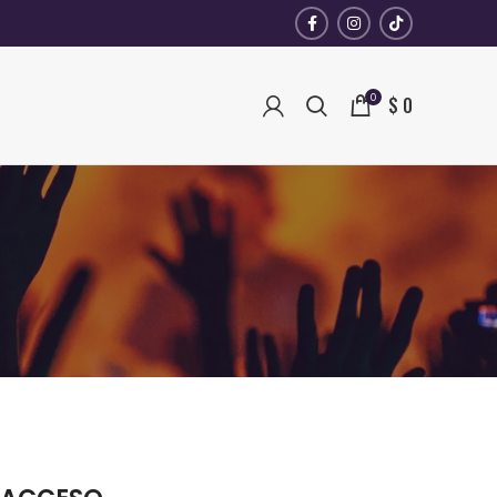
0
$
0