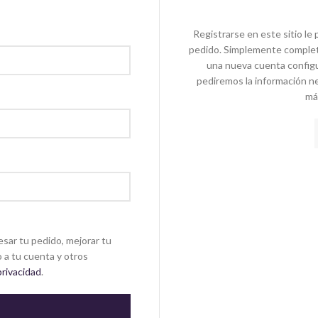
Registrarse en este sitio le 
pedido. Simplemente complet
una nueva cuenta configu
pediremos la información n
más
esar tu pedido, mejorar tu
 a tu cuenta y otros
privacidad
.
E