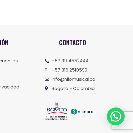
IÓN
CONTACTO
ecuentes
+57 311 4552444
+57 316 2510590
info@hilomusical.co
rivacidad
Bogotá - Colombia