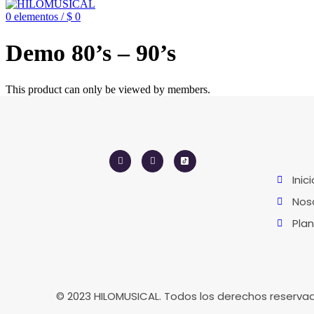
0
elementos
/
$
0
Demo 80’s – 90’s
This product can only be viewed by members.
Inic
Nos
Pla
© 2023 HILOMUSICAL. Todos los derechos reserva