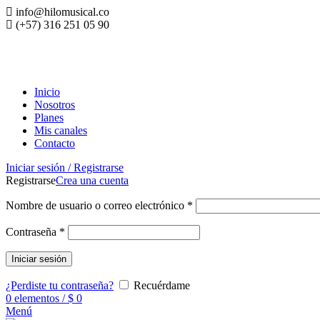
info@hilomusical.co
(+57) 316 251 05 90
Inicio
Nosotros
Planes
Mis canales
Contacto
Iniciar sesión / Registrarse
Registrarse
Crea una cuenta
Nombre de usuario o correo electrónico
*
Contraseña
*
Iniciar sesión
¿Perdiste tu contraseña?
Recuérdame
0
elementos
/
$
0
Menú