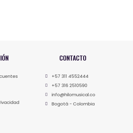
IÓN
CONTACTO
ecuentes
+57 311 4552444
+57 316 2510590
info@hilomusical.co
rivacidad
Bogotá - Colombia