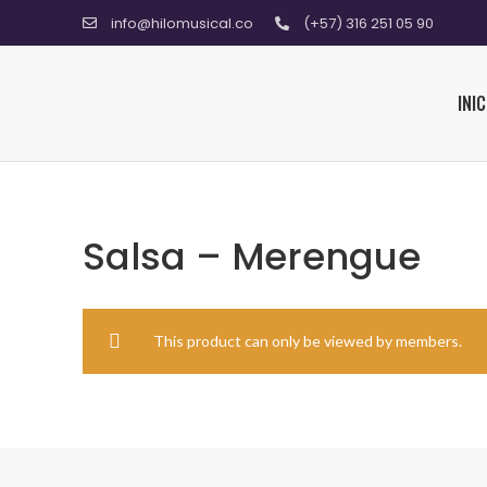
info@hilomusical.co
(+57) 316 251 05 90
INIC
Salsa – Merengue
This product can only be viewed by members.