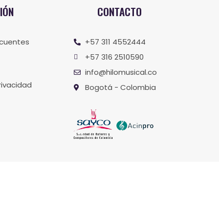
IÓN
CONTACTO
ecuentes
+57 311 4552444
+57 316 2510590
info@hilomusical.co
rivacidad
Bogotá - Colombia