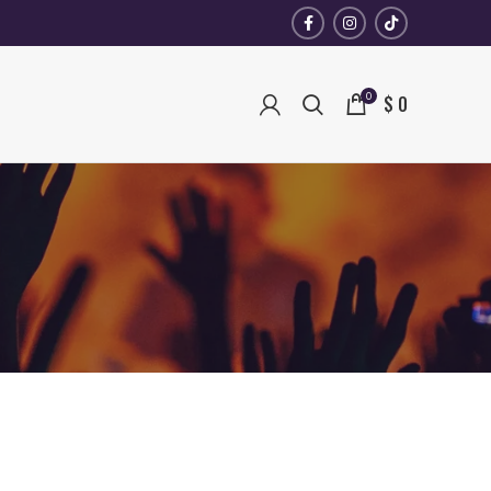
0
$
0